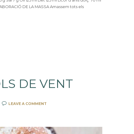
 g Sal 7 g Oli 125 ml Llet 125 ml Licor d’anis dolç 70 ml
- ELABORACIÓ DE LA MASSA Amassem tots els
LS DE VENT
LEAVE A COMMENT