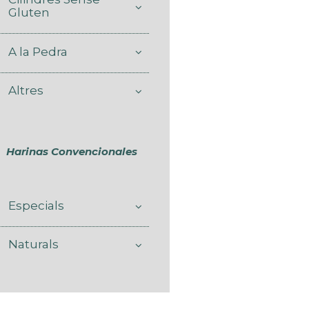
Gluten
A la Pedra
Altres
Harinas Convencionales
Especials
Naturals