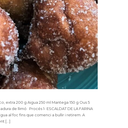
eco, extra 200 g Aigua 250 ml Mantega 150 g Ous 5
atlladura de llimó Procés 1- ESCALDAT DE LA FARINA
a al foc fins que comenci a bullir i retirem. A
nt […]