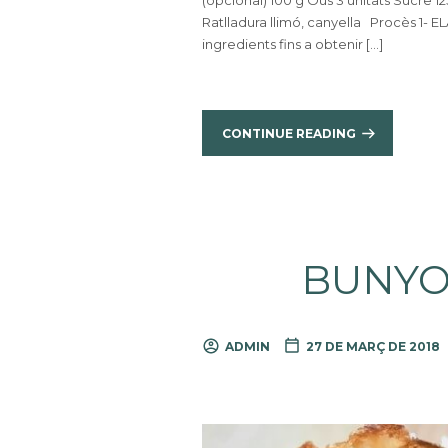
(opcional) 100 g Ous 3 unitats Sucre 125
Ratlladura llimó, canyella Procès 1
ingredients fins a obtenir […]
CONTINUE READING
BUNYO
ADMIN
27 DE MARÇ DE 2018