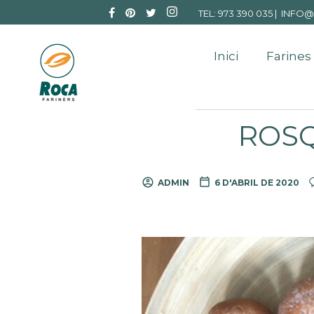
TEL: 973 390 035 |
INFO@
Inici
Farines
ROSQ
ADMIN
6 D'ABRIL DE 2020