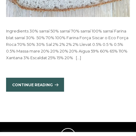
Ingredients 30% sarraí 50% sarraí 70% sarraí 100% sarraí Farina
blat sarraí 30% 50% 70% 100% Farina Força Siscar o Eco Força
Roca 70% 50% 30% Sal 2% 2% 2% 2% Llevat 0.5% 0.5 % 0.5%
0.5% Massa mare 20% 20% 20% 20% Aigua 59% 60% 65% 110%
Xantana 3% Escaldat 25% 15% 20% […]
CONTINUE READING