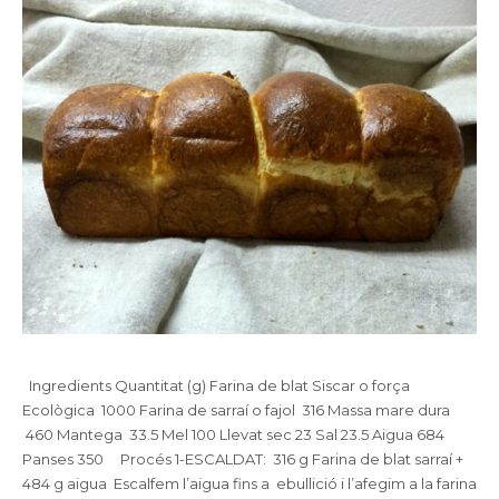
Ingredients Quantitat (g) Farina de blat Siscar o força
Ecològica 1000 Farina de sarraí o fajol 316 Massa mare dura
460 Mantega 33.5 Mel 100 Llevat sec 23 Sal 23.5 Aigua 684
Panses 350 Procés 1-ESCALDAT: 316 g Farina de blat sarraí +
484 g aigua Escalfem l’aigua fins a ebullició i l’afegim a la farina