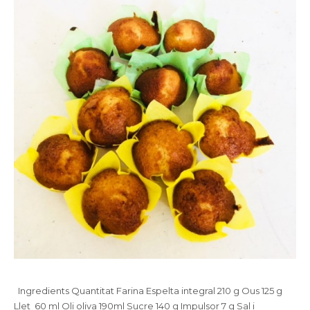
Ingredients Quantitat Farina Espelta integral 210 g Ous 125 g
Llet 60 ml Oli oliva 190ml Sucre 140 g Impulsor 7 g Sal i