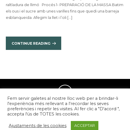
raltladura de llimó Procés 1- PREPARACIÓ DE LA MASSA Batim
els ous i el sucre amb unes varilles fins que quedi una barreja
esblanqueida. Afegim la llet i l’oli […]
CONTINUE READING
Fem servir galetes al nostre lloc web per a brindar-li
l'experiència més rellevant a l'recordar les seves
preferències i repetir les visites. Al fer clic a "D'acord ",
accepta l'ús de TOTES les cookies.
Pàgina desenvolupada per
CompsaOnline S.L.
Ajustaments de les cookies
ACCEPTAR