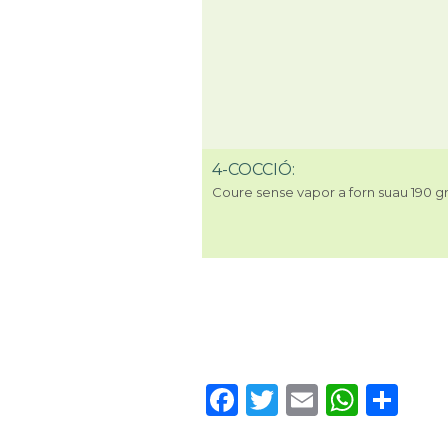
4-COCCIÓ:
Coure sense vapor a forn suau 190 gr
Facebook
Twitter
Email
What
Co