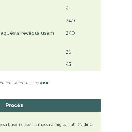
4
240
 aquesta recepta usem
240
25
45
eva massa mare, clica
aquí
Procés
ssa base, i deixar la massa a mig pastat. Dividir la