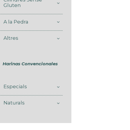
Gluten
A la Pedra
Altres
Harinas Convencionales
Especials
Naturals