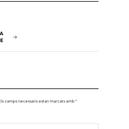
A
E
Els camps necessaris estan marcats amb
*