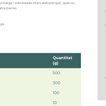
 formatge i sobrassada intercalats perquè, quan es
atre barres.
nya.
Quantitat
(g)
500
300
100
10