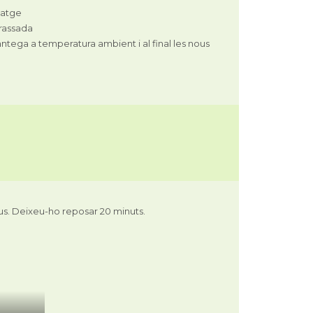
matge
brassada
mantega a temperatura ambient i al final les nous
s. Deixeu-ho reposar 20 minuts.