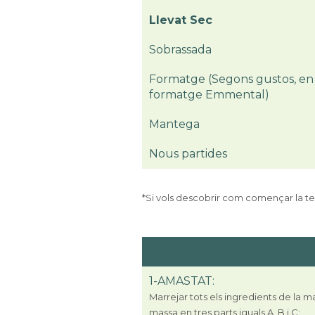
Llevat Sec
Sobrassada
Formatge (Segons gustos, en
formatge Emmental)
Mantega
Nous partides
*Si vols descobrir com començar la t
1-AMASTAT:
Marrejar tots els ingredients de la ma
massa en tres parts iguals A, B i C: