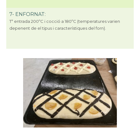
7- ENFORNAT:
Tª
entrada 200ºC i cocció a 180ºC (temperatures varien
depenent de el tipus i característiques del forn).