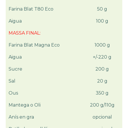
Farina Blat T80 Eco
50 g
Aigua
100 g
MASSA FINAL:
Farina Blat Magna Eco
1000 g
Aigua
+/-220 g
Sucre
200 g
Sal
20 g
Ous
350 g
Mantega o Oli
200 g/110g
Anís en gra
opcional