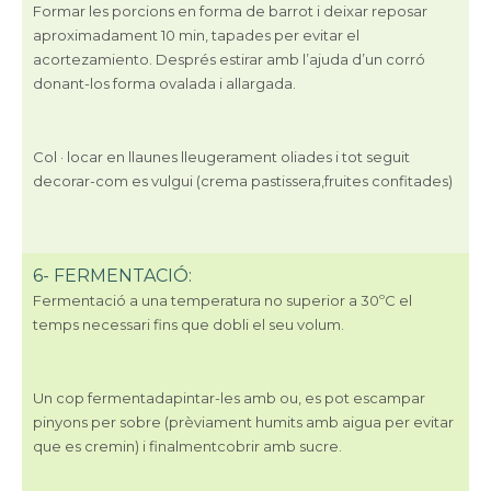
Formar les porcions en forma de barrot i deixar reposar
aproximadament 10 min, tapades per evitar el
acortezamiento.
Després estirar amb l’ajuda d’un corró
donant-los forma ovalada i allargada.
Col · locar en llaunes lleugerament oliades i tot seguit
decorar-com es vulgui (crema pastissera,fruites confitades)
6- FERMENTACIÓ:
Fermentació a
una temperatura no superior a 30ºC el
temps necessari fins que dobli el seu volum.
Un cop fermentadapintar-les amb ou, es pot escampar
pinyons per sobre (prèviament humits amb aigua per evitar
que es cremin) i finalmentcobrir amb sucre.