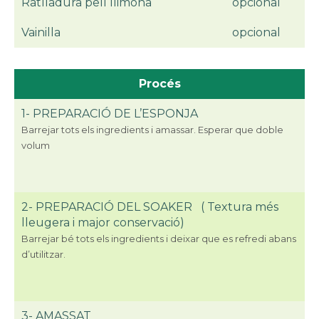
Ratlladura
pell llimona
opcional
Vainilla
opcional
Procés
1- PREPARACIÓ DE L’ESPONJA
Barrejar
tots els ingredients i amassar. Esperar que doble
volum
2- PREPARACIÓ DEL SOAKER ( Textura
més
lleugera i major conservació
)
Barrejar
bé tots els ingredients i deixar que es refredi abans
d’utilitzar.
3- AMASSAT