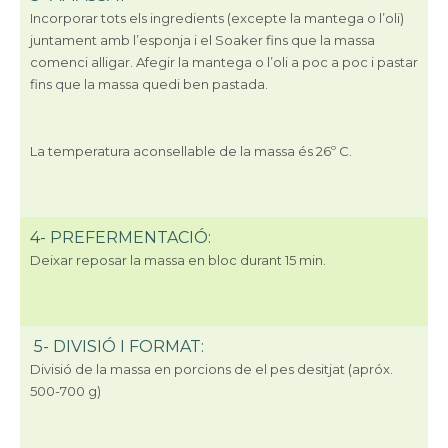
Incorporar
tots els ingredients (excepte la mantega o l’oli)
juntament amb l’esponja i el Soaker fins que la massa
comenci alligar. Afegir la mantega o l’oli a poc a poc i pastar
fins que la massa quedi ben pastada.
La temperatura aconsellable de la massa és 26º C.
4- PREFERMENTACIÓ:
Deixar reposar
la massa en bloc durant 15 min.
5- DIVISIÓ I FORMAT:
Divisió
de la massa en porcions de el pes desitjat (apróx.
500-700 g)