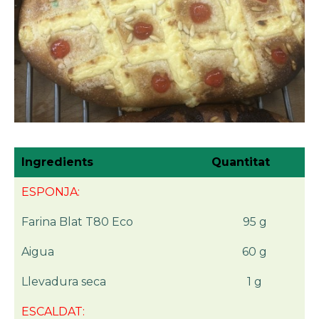
Ingredients
Quantitat
ESPONJA:
Farina Blat T80 Eco
95 g
Aigua
60 g
Llevadura seca
1 g
ESCALDAT: