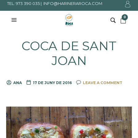
TEL: 973 390 035 |
INFO@HARINERAROCA.COM
0
COCA DE SANT
JOAN
ANA
17 DE JUNY DE 2016
LEAVE A COMMENT