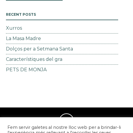
RECENT POSTS
Xurros
La Masa Madre
Dolços per a Setmana Santa
Característiques del gra
PETS DE MONJA
Fem servir galetes al nostre lloc web per a brindar-li
l'experiència més rellevant a l'recordar les seves