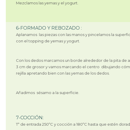
Mezclamos las yemas y el yogurt.
6-FORMADO Y REBOZADO :
Aplanamos las piezas con las manos y pincelamos la superfi
con el topping de yemas y yogurt.
Con los dedos marcamos un borde alrededor de la pita de a
3 cm de grosor y vamos marcando el centro dibujando có
rejilla apretando bien con las yemas de los dedos.
Añadimos sésamo a la superficie.
7-COCCIÓN:
Tª de entrada 250ºC y cocción a 180ºC hasta que estén dorad