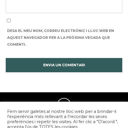
DESA EL MEU NOM, CORREU ELECTRÒNIC I LLOC WEB EN
AQUEST NAVEGADOR PER A LA PRÒXIMA VEGADA QUE
COMENTI.
Fem servir galetes al nostre lloc web per a brindar-li
l'experiència més rellevant a l'recordar les seves
preferències i repetir les visites. Al fer clic a "D'acord ",
accepta l'ús de TOTES les cookies.