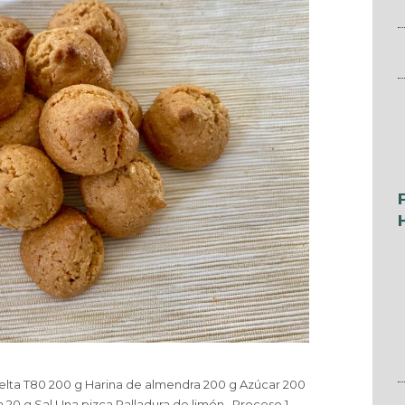
elta T80 200 g Harina de almendra 200 g Azúcar 200
 20 g Sal Una pizca Ralladura de limón Proceso 1-