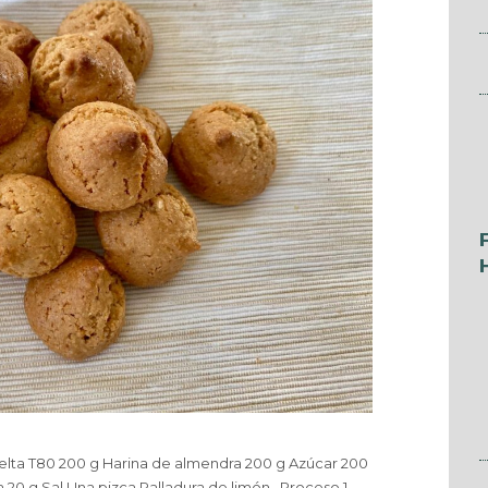
elta T80 200 g Harina de almendra 200 g Azúcar 200
 20 g Sal Una pizca Ralladura de limón Proceso 1-