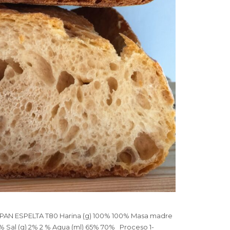
AN ESPELTA T80 Harina (g) 100% 100% Masa madre
2% Sal (g) 2% 2 % Agua (ml) 65% 70% Proceso 1-