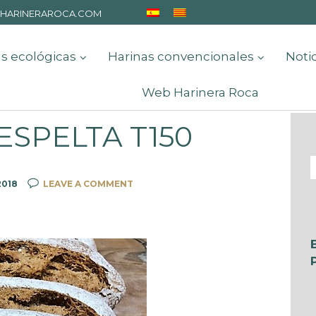
HARINERAROCA.COM
s ecológicas
Harinas convencionales
Noti
Web Harinera Roca
ESPELTA T150
2018
LEAVE A COMMENT