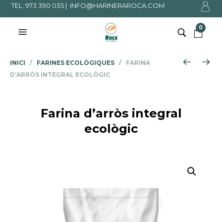
TEL: 973 390 035 |
INFO@HARINERAROCA.COM
0
INICI
/
FARINES ECOLÒGIQUES
/ FARINA
D’ARRÒS INTEGRAL ECOLÒGIC
Farina d’arròs integral
ecològic