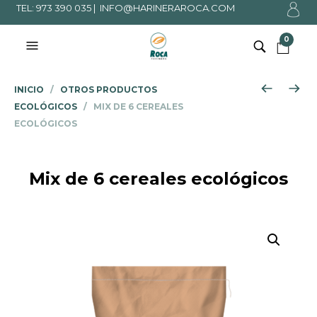
TEL: 973 390 035 |
INFO@HARINERAROCA.COM
0
INICIO
/
OTROS PRODUCTOS
ECOLÓGICOS
/ MIX DE 6 CEREALES
ECOLÓGICOS
Mix de 6 cereales ecológicos