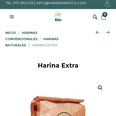
TEL: 973 390 035 |
INFO@HARINERAROCA.COM
0
INICIO
/
HARINAS
CONVENCIONALES
/
HARINAS
NATURALES
/ HARINA EXTRA
Harina Extra