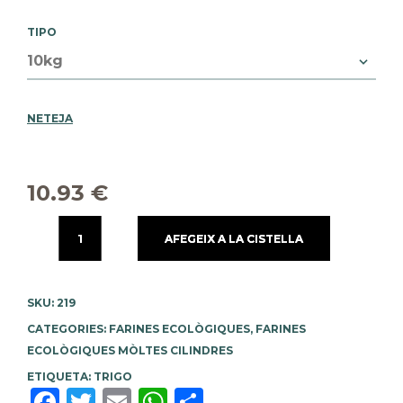
TIPO
NETEJA
10.93
€
AFEGEIX A LA CISTELLA
SKU:
219
CATEGORIES:
FARINES ECOLÒGIQUES
,
FARINES
ECOLÒGIQUES MÒLTES CILINDRES
ETIQUETA:
TRIGO
Facebook
Twitter
Email
WhatsApp
Comparteix