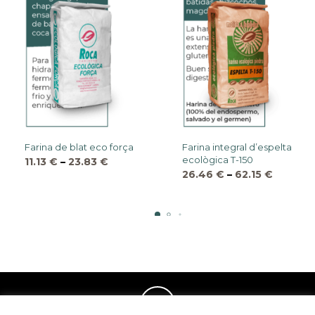
Farina de blat eco força
Farina integral d’espelta
ecològica T-150
11.13
€
–
23.83
€
26.46
€
–
62.15
€