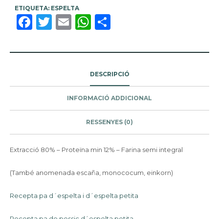
ETIQUETA:
ESPELTA
Facebook
Twitter
Email
WhatsApp
Comparteix
DESCRIPCIÓ
INFORMACIÓ ADDICIONAL
RESSENYES (0)
Extracció 80% – Proteïna min 12% – Farina semi integral
(També anomenada escaña, monococum, einkorn)
Recepta pa d´espelta i d´espelta petita
Recepta pa de pessic d´espelta petita