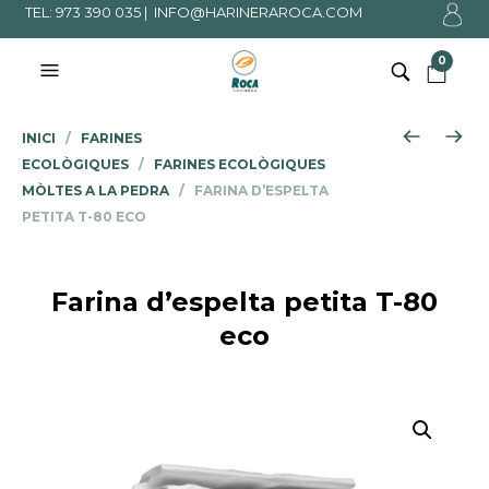
TEL: 973 390 035 |
INFO@HARINERAROCA.COM
0
INICI
/
FARINES
ECOLÒGIQUES
/
FARINES ECOLÒGIQUES
MÒLTES A LA PEDRA
/ FARINA D’ESPELTA
PETITA T-80 ECO
Farina d’espelta petita T-80
eco