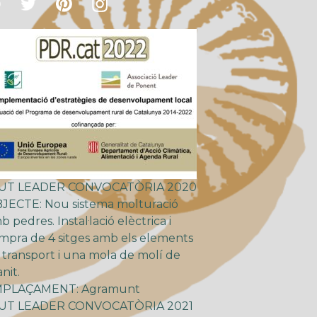
UT LEADER CONVOCATÒRIA 2020
JECTE: Nou sistema molturació
b pedres. Instal·lació elèctrica i
mpra de 4 sitges amb els elements
 transport i una mola de molí de
nit.
PLAÇAMENT: Agramunt
UT LEADER CONVOCATÒRIA 2021