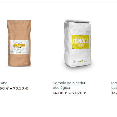
 Andí
Sèmola de blat dur
Mix
ecològica
eco
.60
€
–
70.50
€
14.88
€
–
33.70
€
12