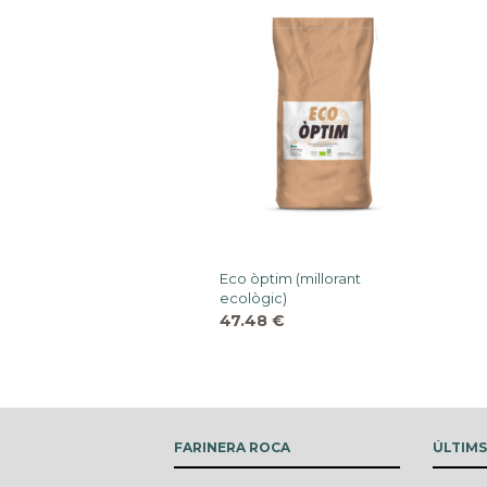
Eco òptim (millorant
ecològic)
47.48
€
FARINERA ROCA
ÚLTIM