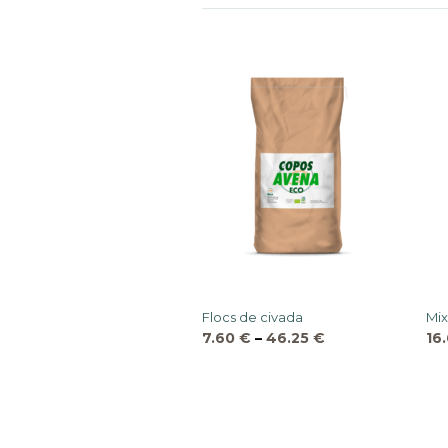
Flocs de civada
Mix
7.60
€
–
46.25
€
16