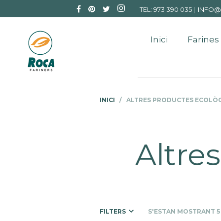
TEL: 973 390 035 |
INFO@
Inici
Farines
INICI
/ ALTRES PRODUCTES ECOLÒG
Altre
FILTERS
S'ESTAN MOSTRANT 5