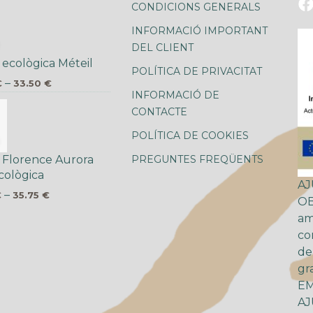
CONDICIONS GENERALS
INFORMACIÓ IMPORTANT
DEL CLIENT
 ecològica Méteil
POLÍTICA DE PRIVACITAT
–
€
33.50
€
INFORMACIÓ DE
CONTACTE
POLÍTICA DE COOKIES
PREGUNTES FREQÜENTS
a Florence Aurora
cològica
AJ
–
€
35.75
€
OB
am
co
de
gra
EM
AJ