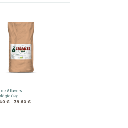
 de 6 llavors
lògic 8kg
.40
€
–
39.60
€