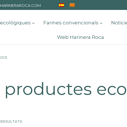
HARINERAROCA.COM
 ecològiques
Farines convencionals
Notici
Web Harinera Roca
ICS
s productes eco
 RESULTATS